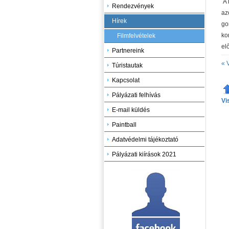
A 
Rendezvények
az
Hírek
go
ko
Filmfelvételek
el
Partnereink
« 
Túristautak
Kapcsolat
Pályázati felhívás
Vi
E-mail küldés
Paintball
Adatvédelmi tájékoztató
Pályázati kiírások 2021