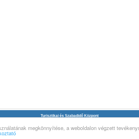
Turisztikai és Szabadidő Központ
lefon: +36-56/424-705, +36-56/421-201, +36-56/424-335 Fax: +36-56/424-335 Email
asználatának megkönnyítése, a weboldalon végzett tevéken
koztató
Adatvédelmi tájékoztató