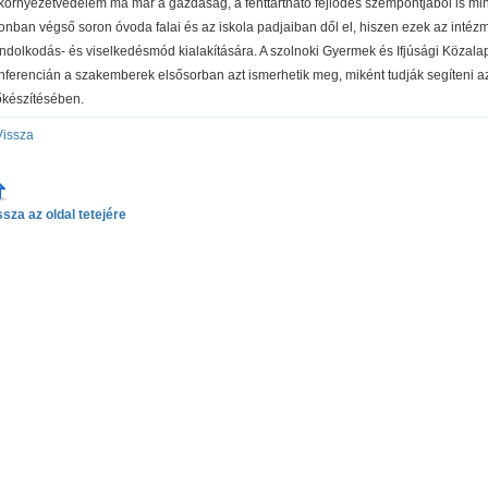
környezetvédelem ma már a gazdaság, a fenttartható fejlődés szempontjából is min
onban végső soron óvoda falai és az iskola padjaiban dől el, hiszen ezek az int
ndolkodás- és viselkedésmód kialakítására. A szolnoki Gyermek és Ifjúsági Közalap
nferencián a szakemberek elsősorban azt ismerhetik meg, miként tudják segíteni a
őkészítésében.
Vissza
ssza az oldal tetejére