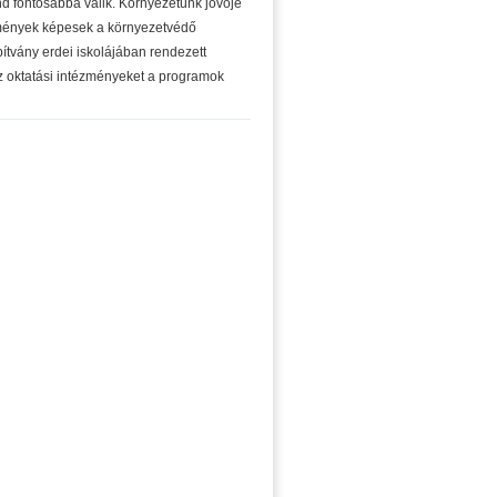
d fontosabbá válik. Környezetünk jövője
ézmények képesek a környezetvédő
ítvány erdei iskolájában rendezett
z oktatási intézményeket a programok