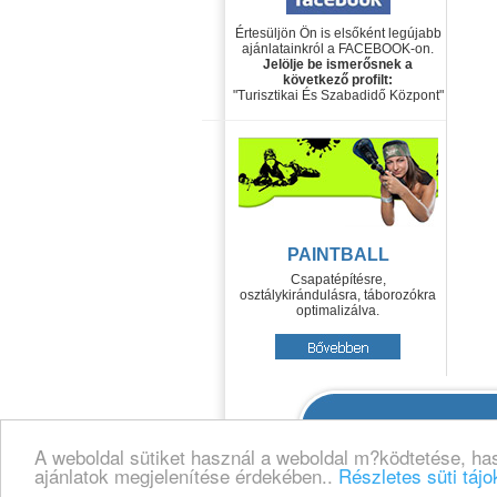
Értesüljön Ön is elsőként legújabb
ajánlatainkról a FACEBOOK-on.
Jelölje be ismerősnek a
következő profilt:
"Turisztikai És Szabadidő Központ"
PAINTBALL
Csapatépítésre,
osztálykirándulásra, táborozókra
optimalizálva.
5000 Szolnok, Tiszaliget | Te
A weboldal sütiket használ a weboldal m?ködtetése, h
ajánlatok megjelenítése érdekében..
Részletes süti tájo