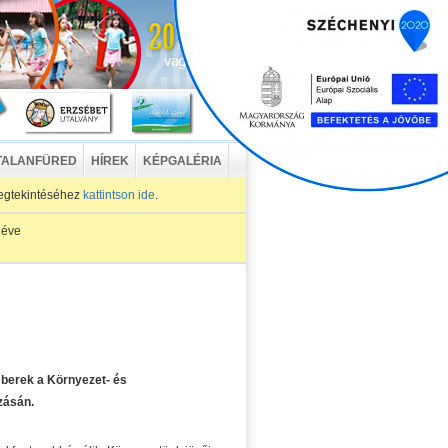
TALANFÜRED
HÍREK
KÉPGALÉRIA
egtekintéséhez
kattintson ide
.
 éve
mberek a Környezet- és
zásán.