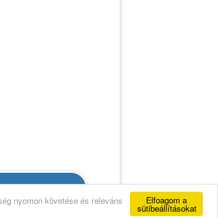
:
turisztikaikozpont@t-online.hu
Elfoagom a
ység nyomon követése és releváns
sütibeállításokat