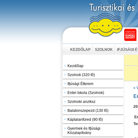
KEZDŐLAP
SZOLNOK
IFJÚSÁGI 
Kezdőlap
Szolnok (320 fő)
Ifjúsági Étterem
« 
Erdei Iskola (Szolnok)
E
Szolnoki anziksz
20
Balatonszepezd (130 fő)
Er
Káptalanfüred (90 fő)
Te
Gyermek és Ifjúsági
Közalapítvány