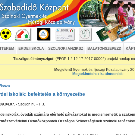
ÉTTEREM
ERDEI ISKOLA
SZOLNOKI ANZIKSZ
BALATONSZEPEZD
KÁP
Tiszaliget élménysziget!
(EFOP-1.2.12-17-2017-00002) projekt honlap m
Megjelent!
Gyermek és Ifjúsági Közalapítvány 20
Megtekintéshez kattintson ide
Vissza
rdei iskolák: befektetés a környezetbe
09.04.07.
- Szoljon.hu - T. J.
dei iskolák, óvodák számára elérhető pályázatokat is megismerhetik a szake
rmészetvédelmi Oktatóközpontok Országos Szövetségének szolnoki tanácsko