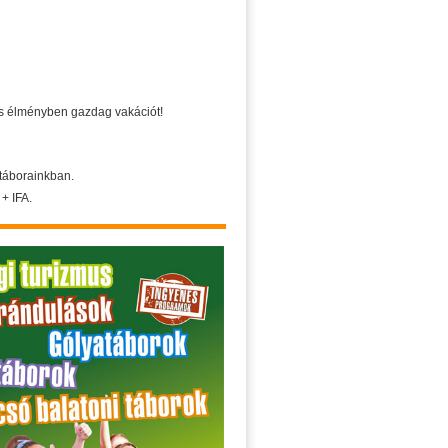
s élményben gazdag vakációt!
 táborainkban.
+ IFA.