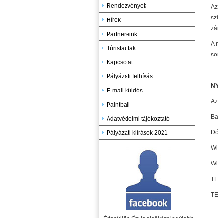
Rendezvények
Az
sz
Hírek
zá
Partnereink
A 
Túristautak
so
Kapcsolat
Pályázati felhívás
NY
E-mail küldés
Az
Paintball
Ba
Adatvédelmi tájékoztató
Dó
Pályázati kiírások 2021
Wi
Wi
TE
TE