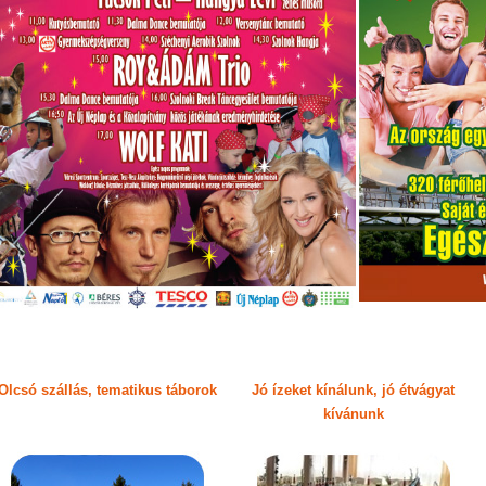
Olcsó szállás, tematikus táborok
Jó ízeket kínálunk, jó étvágyat
kívánunk