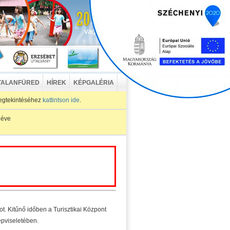
TALANFÜRED
HÍREK
KÉPGALÉRIA
egtekintéséhez
kattintson ide
.
 éve
 Kitűnő időben a Turisztikai Központ
épviseletében.