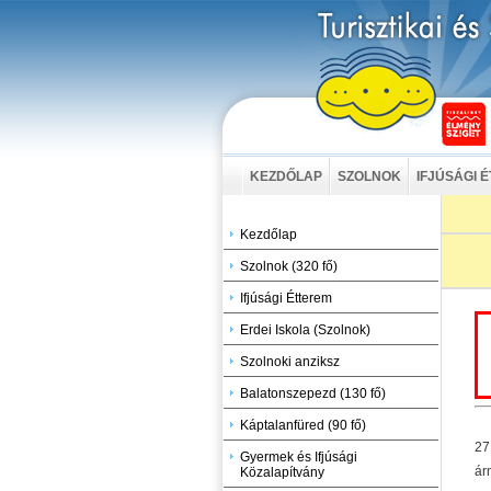
KEZDŐLAP
SZOLNOK
IFJÚSÁGI 
Kezdőlap
Szolnok (320 fő)
Ifjúsági Étterem
Erdei Iskola (Szolnok)
Szolnoki anziksz
Balatonszepezd (130 fő)
Káptalanfüred (90 fő)
27
Gyermek és Ifjúsági
ár
Közalapítvány