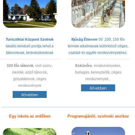
Turisztikiai Központ Szolnok
Ifjúság Étterem
50 ,100, 150 fős
Ideális kiinduló pontja lehet a
termek alkalmasak különböző céges,
táboroknak, kirándulásoknak
családi és egyéb rendezvényekhez.
320 fős táborok
, civil szerv.,
Esküvőre
, rendezvényekre,
iskolák, edző táborok,
ballagás, keresztelők, céges
gólyatáborok, céges
rendezvények...
rendezvények
Egy iskola az erdőben
Programajánló, szolnoki anziksz