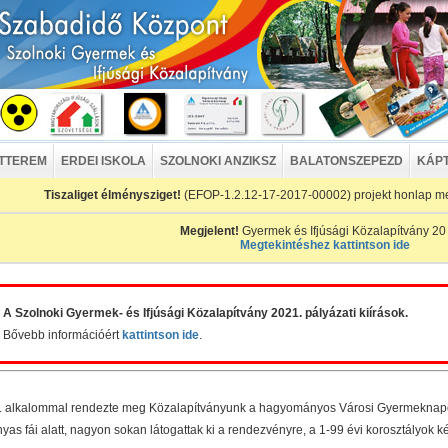
ÉTTEREM
ERDEI ISKOLA
SZOLNOKI ANZIKSZ
BALATONSZEPEZD
KÁP
Tiszaliget élménysziget!
(EFOP-1.2.12-17-2017-00002) projekt honlap m
Megjelent!
Gyermek és Ifjúsági Közalapítvány 20
Megtekintéshez kattintson ide
A Szolnoki Gyermek- és Ifjúsági Közalapítvány 2021. pályázati kiírások.
Bővebb információért
kattintson ide
.
. alkalommal rendezte meg Közalapítványunk a hagyományos Városi Gyermeknapot.
nyas fái alatt, nagyon sokan látogattak ki a rendezvényre, a 1-99 évi korosztályok k