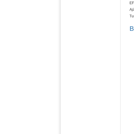
EF
Aj
Tu
B