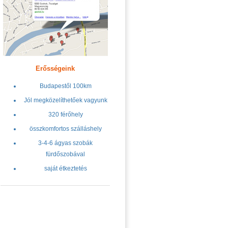
Erősségeink
Budapestől 100km
Jól megközelíthetőek vagyunk
320 férőhely
összkomfortos szálláshely
3-4-6 ágyas szobák
fürdőszobával
saját étkeztetés