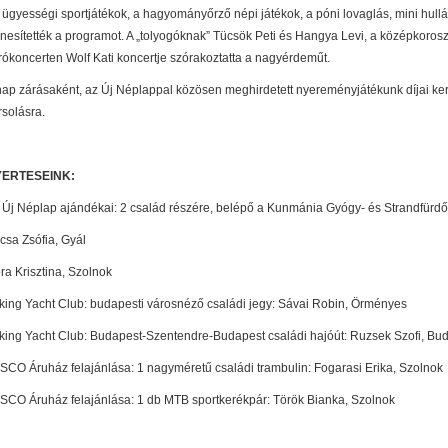
 ügyességi sportjátékok, a hagyományőrző népi játékok, a póni lovaglás, mini hullá
ínesítették a programot. A „tolyogóknak” Tücsök Peti és Hangya Levi, a középkoros
rókoncerten Wolf Kati koncertje szórakoztatta a nagyérdeműt.
nap zárásaként, az Új Néplappal közösen meghirdetett nyereményjátékunk díjai ker
rsolásra.
ERTESEINK:
 Új Néplap ajándékai: 2 család részére, belépő a Kunmánia Gyógy- és Strandfürdő
csa Zsófia, Gyál
ra Krisztina, Szolnok
king Yacht Club: budapesti városnéző családi jegy: Sávai Robin, Örményes
king Yacht Club: Budapest-Szentendre-Budapest családi hajóút: Ruzsek Szofi, Bu
SCO Áruház felajánlása: 1 nagyméretű családi trambulin: Fogarasi Erika, Szolnok
SCO Áruház felajánlása: 1 db MTB sportkerékpár: Török Bianka, Szolnok