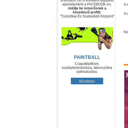
Értesüljön Ön is elsőként legújabb
ajánlatainkról a FACEBOOK-on.
A 
Jelölje be ismerősnek a
következő profilt:
A 
"Turisztikai És Szabadidő Központ"
Ke
PAINTBALL
Csapatépítésre,
osztálykirándulásra, táborozókra
optimalizálva.