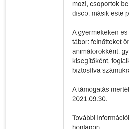
mozi, csoportok be
disco, másik este 
A gyermekeken és k
tábor: felnőtteket
animátorokként, gy
kisegítőként, fogl
biztosítva számukra
A támogatás mérték
2021.09.30.
További információ
honlapon.