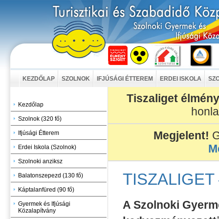
KEZDŐLAP
SZOLNOK
IFJÚSÁGI ÉTTEREM
ERDEI ISKOLA
SZO
Tiszaliget élmény
Kezdőlap
honl
Szolnok (320 fő)
Megjelent!
G
Ifjúsági Étterem
M
Erdei Iskola (Szolnok)
Szolnoki anziksz
TISZALIGET
Balatonszepezd (130 fő)
Káptalanfüred (90 fő)
A Szolnoki Gyerme
Gyermek és Ifjúsági
Közalapítvány