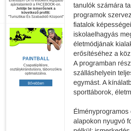
Értesüljön Ön is elsőként legújabb
tanulók számára ta
ajánlatainkról a FACEBOOK-on.
Jelölje be ismerősnek a
következő profilt:
programok szervez
"Turisztikai És Szabadidő Központ"
fiatalok képessége
iskolaelhagyás me
életmódjának kiala
erősítéséhez a kö
PAINTBALL
A programban részt
Csapatépítésre,
osztálykirándulásra, táborozókra
szálláshelyein telj
optimalizálva.
egymást. A kínálat
sporttáborok, életm
Élményprogramos c
alapokon nyugvó fo
nélkül: ismerkedés 