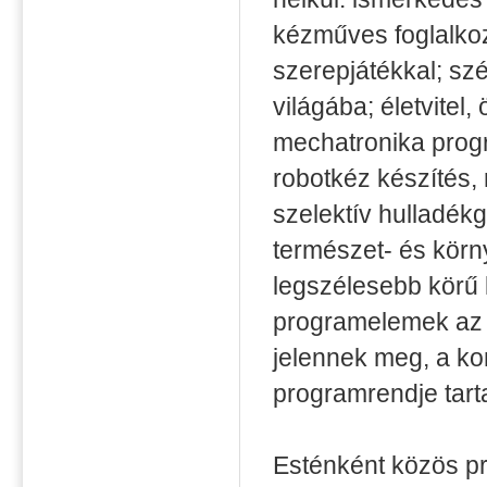
kézműves foglalkoz
szerepjátékkal; sz
világába; életvitel
mechatronika progr
robotkéz készítés,
szelektív hulladék
természet- és körn
legszélesebb körű
programelemek az
jelennek meg, a kon
programrendje tart
Esténként közös pr