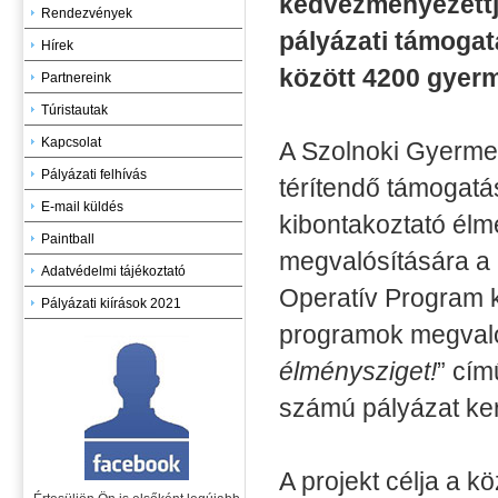
kedvezményezettje
Rendezvények
pályázati támogat
Hírek
között 4200 gyerm
Partnereink
Túristautak
Kapcsolat
A Szolnoki Gyermek
Pályázati felhívás
térítendő támogatá
E-mail küldés
kibontakoztató él
Paintball
megvalósítására a
Adatvédelmi tájékoztató
Operatív Program k
Pályázati kiírások 2021
programok megvalós
élménysziget!
” cí
számú pályázat ke
A projekt célja a 