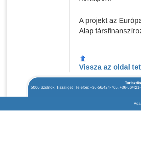
A projekt az Európ
Alap társfinanszír
Vissza az oldal te
Turiszti
5000 Szolnok, Tiszaliget | Telefon: +36-56/424-705, +36-56/42
Adat