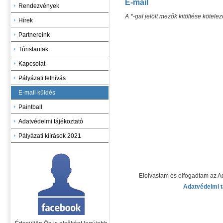
E-mail
Rendezvények
A *-gal jelölt mezők kitöltése kötelez
Hírek
Partnereink
Túristautak
Kapcsolat
Pályázati felhívás
E-mail küldés
Paintball
Adatvédelmi tájékoztató
Pályázati kiírások 2021
Elolvastam és elfogadtam az Ad
Adatvédelmi t