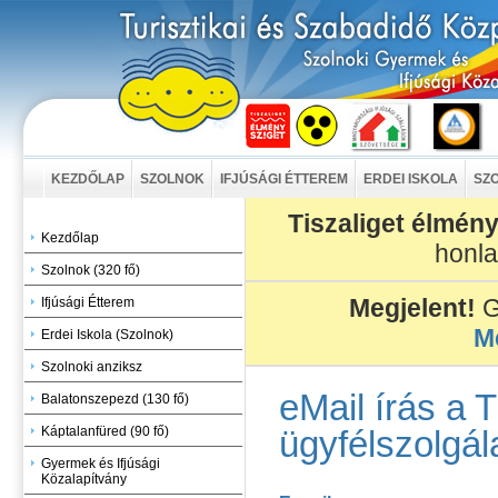
KEZDŐLAP
SZOLNOK
IFJÚSÁGI ÉTTEREM
ERDEI ISKOLA
SZO
Tiszaliget élmény
Kezdőlap
honl
Szolnok (320 fő)
Megjelent!
G
Ifjúsági Étterem
M
Erdei Iskola (Szolnok)
Szolnoki anziksz
eMail írás a 
Balatonszepezd (130 fő)
Káptalanfüred (90 fő)
ügyfélszolgál
Gyermek és Ifjúsági
Közalapítvány