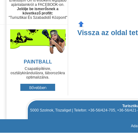
Értesüljön Ön is elsőként legújabb
ajánlatainkról a FACEBOOK-on.
Jelölje be ismerősnek a
következő profilt:
"Turisztikai És Szabadidő Központ"
Vissza az oldal te
PAINTBALL
Csapatépítésre,
osztálykirándulásra, táborozókra
optimalizálva.
Turiszti
5000 Szolnok, Tiszaliget | Telefon: +36-56/424-705, +36-56/42
Adat